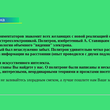
риментаторов знакомит всех желающих с новой реализацией с
: стереоэлектроникой. Политрон, изобретенный А. Ставицким
нологии объемного ''видения'' электрона.
ый был незаслуженно забыт. Политрон удивительно четко распо
 информации на расстоянии (опыт проводился с двумя подло
 искусственного интелекта.
лавы Вы найдете у нас. О политроне были написаны и нескол
й, интересными, неординарными теориями и проэктами посе
 не заливайтесь злорадным смехом, а лучше пошлите нам Ваше з