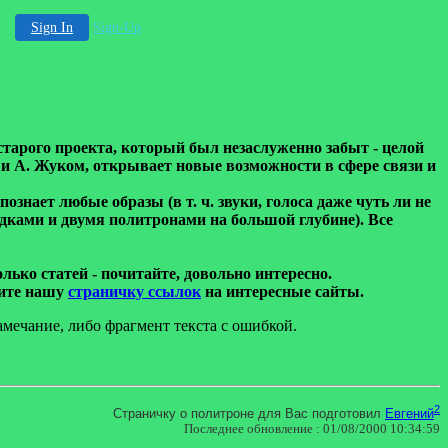
Sign In
Sign-Up
тарого проекта, который был незаслуженно забыт - целой
 и А. Жуком, открывает новые возможности в сфере связи и
знает любые образы (в т. ч. звуки, голоса даже чуть ли не
дками и двумя политронами на большой глубине). Все
ько статей - почитайте, довольно интересно.
тите нашу
страничку ссылок
на интересные сайты.
амечание, либо фрагмент текста с ошибкой.
2
Страничку о политроне для Вас подготовил
Евгений
Последнее обновление :
01/08/2000 10:34:59